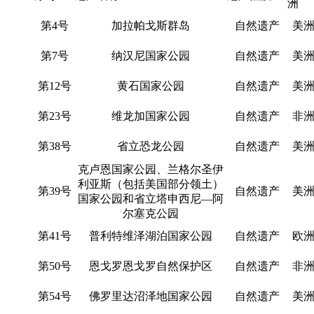
洲
第4号
加拉帕戈斯群岛
自然遗产
美
第7号
纳汉尼国家公园
自然遗产
美
第12号
黄石国家公园
自然遗产
美
第23号
维龙加国家公园
自然遗产
非
第38号
省立恐龙公园
自然遗产
美
克卢恩国家公园、兰格尔圣伊
利亚斯（包括美国部分领土）
第39号
自然遗产
美
国家公园和省立塔申西尼—阿
尔塞克公园
第41号
普利特维泽湖泊国家公园
自然遗产
欧
第50号
恩戈罗恩戈罗自然保护区
自然遗产
非
第54号
佛罗里达沼泽地国家公园
自然遗产
美